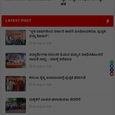
ವಶ
LATEST POST
"ಸ್ಥಳ ದಾನಿಗಳಿಂದ ಸರ್ಕಾರಿ ಶಾಲೆಗೆ ಪೀಠೋಪಕರಣ, ಪುಸ್ತಕ-
ಪೆನ್ನು ಕೊಡುಗೆ".
08 August 2026
ವಿದ್ಯಾರ್ಥಿಗಳು ನಿರಂತರ ಓದುವ ಹವ್ಯಾಸ ರೂಢಿಸಿಕೊಂಡರೆ
ಸಾಧನೆ ಸಾಧ್ಯ - ಯಾಳ್ಪಿ ವಲಿಭಾಷ
08 August 2026
ಕದಂಬ ಸೈನ್ಯ ಬದಾಮಿಯಲ್ಲಿ ಪುಸ್ತಕ ಬಿಡುಗಡೆ
08 August 2026
ಮಕ್ಕಳಿಗೆ ವಾಹನ ಚಲಾಯಿಸಲು ಬಿಡದಿರಿ
08 August 2026