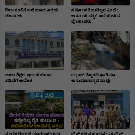
ಶೀಲ ಶಂಕೆಗೆ ಬಲಿಯಾದ ಎರಡು
ಸಹೋದರಿಯರಿಬ್ಬರ ಕೊಲೆ :
ಜೀವಗಳು
ಆರೋಪಿ ಪತ್ತೆಗೆ ಬಲೆ ಬೀಸಿದ
ಪೊಲೀಸರು
ಶಾಲಾ ಶಿಕ್ಷಣ ಇಲಾಖೆಯಿಂದ
ಬ್ಯಾಂಕ್ ಸಿಬ್ಬಂದಿ ಫಾತಿಮಾ
ತನಿಖೆಗೆ ಆದೇಶ
ಅನುಮಾನಾಸ್ಪದ ಸಾವು
ನೇರಳೆ ಗಿಡಗಳ ಮಾರಣಹೋಮ
ಬೈಕ್ ಕಳ್ಳನ ಬಂಧನ : 24 ಬೈಕ್