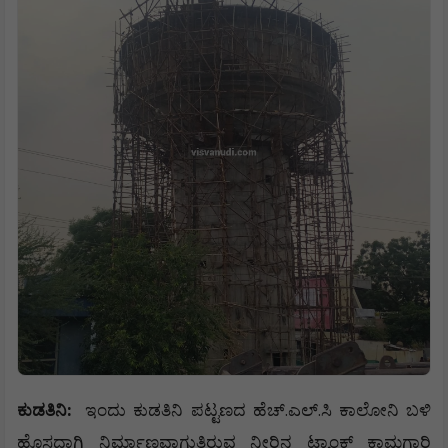
:
.
.
ಕುಡತಿನಿ
ಇಂದು
ಕುಡತಿನಿ
ಪಟ್ಟಣದ
ಹೆಚ್
ಎಲ್
ಸಿ
ಕಾಲೋನಿ
ಬಳಿ
ಹೊಸದಾಗಿ
ನಿರ್ಮಾಣವಾಗುತ್ತಿರುವ
ನೀರಿನ
ಟ್ಯಾಂಕ್
ಕಾಮಗಾರಿ