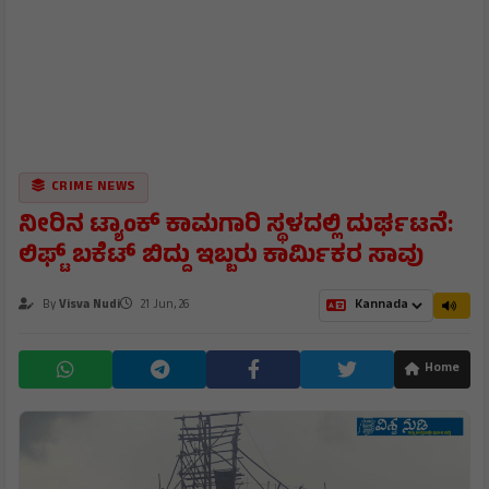
CRIME NEWS
ನೀರಿನ ಟ್ಯಾಂಕ್ ಕಾಮಗಾರಿ ಸ್ಥಳದಲ್ಲಿ ದುರ್ಘಟನೆ:
ಲಿಫ್ಟ್ ಬಕೆಟ್ ಬಿದ್ದು ಇಬ್ಬರು ಕಾರ್ಮಿಕರ ಸಾವು
By
Visva Nudi
21 Jun, 26
Home