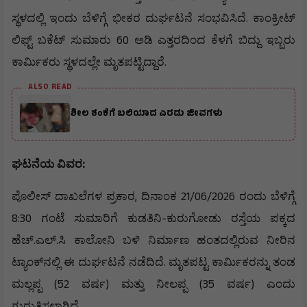
.
ಸ್ಥಳದಲ್ಲಿ
ಇಂದು
ಬೆಳಿಗ್ಗೆ
ಭೀಕರ
ದುರ್ಘಟನೆ
ಸಂಭವಿಸಿದೆ
ಕಾಂಕ್ರೀಟ್
60
ಲಿಫ್ಟ್
ಬಕೆಟ್
ಸುಮಾರು
ಅಡಿ
ಎತ್ತರದಿಂದ
ಕೆಳಗೆ
ಬಿದ್ದು
ಇಬ್ಬರು
.
ಕಾರ್ಮಿಕರು
ಸ್ಥಳದಲ್ಲೇ
ಮೃತಪಟ್ಟಿದ್ದಾರೆ
ALSO READ
ಶೀಲ ಶಂಕೆಗೆ ಬಲಿಯಾದ ಎರಡು ಜೀವಗಳು
:
ಘಟನೆಯ
ವಿವರ
,
21/06/2026
ಪೊಲೀಸ್
ದಾಖಲೆಗಳ
ಪ್ರಕಾರ
ದಿನಾಂಕ
ರಂದು
ಬೆಳಿಗ್ಗೆ
8:30
-
ಗಂಟೆ
ಸುಮಾರಿಗೆ
ಕುಡತಿನಿ
ಕುರುಗೋಡು
ರಸ್ತೆಯ
ಪಕ್ಕದ
.
.
ಹೆಚ್
ಎಲ್
ಸಿ
ಕಾಲೋನಿ
ಬಳಿ
ನಿರ್ಮಾಣ
ಹಂತದಲ್ಲಿರುವ
ನೀರಿನ
.
ಟ್ಯಾಂಕ್
ನಲ್ಲಿ
ಈ
ದುರ್ಘಟನೆ
ನಡೆದಿದೆ
ಮೃತಪಟ್ಟ
ಕಾರ್ಮಿಕರನ್ನು
ತಂಡ
(52
)
(35
)
ಮಲ್ಲಪ್ಪ
ವರ್ಷ
ಮತ್ತು
ನೀಲಪ್ಪ
ವರ್ಷ
ಎಂದು
ಗುರುತಿಸಲಾಗಿದೆ