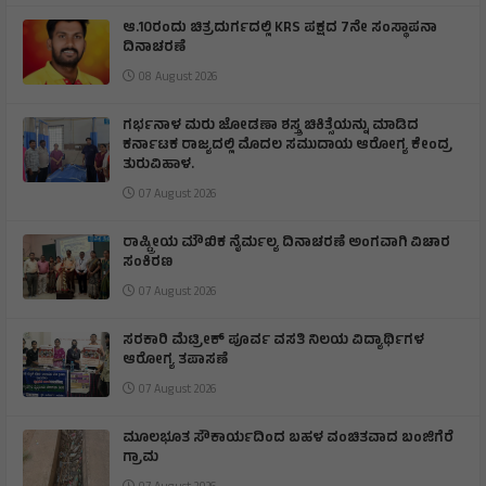
ಆ.10ರಂದು ಚಿತ್ರದುರ್ಗದಲ್ಲಿ KRS ಪಕ್ಷದ 7ನೇ ಸಂಸ್ಥಾಪನಾ
ದಿನಾಚರಣೆ
08 August 2026
ಗರ್ಭನಾಳ ಮರು ಜೋಡಣಾ ಶಸ್ತ್ರ ಚಿಕಿತ್ಸೆಯನ್ನು ಮಾಡಿದ
ಕರ್ನಾಟಕ ರಾಜ್ಯದಲ್ಲಿ ಮೊದಲ ಸಮುದಾಯ ಆರೋಗ್ಯ ಕೇಂದ್ರ
ತುರುವಿಹಾಳ.
07 August 2026
ರಾಷ್ಟ್ರೀಯ ಮೌಖಿಕ ನೈರ್ಮಲ್ಯ ದಿನಾಚರಣೆ ಅಂಗವಾಗಿ ವಿಚಾರ
ಸಂಕಿರಣ
07 August 2026
ಸರಕಾರಿ ಮೆಟ್ರೀಕ್ ಪೂರ್ವ ವಸತಿ ನಿಲಯ ವಿದ್ಯಾರ್ಥಿಗಳ
ಆರೋಗ್ಯ ತಪಾಸಣೆ
07 August 2026
ಮೂಲಭೂತ ಸೌಕಾರ್ಯದಿಂದ ಬಹಳ ವಂಚಿತವಾದ ಬಂಜಿಗೆರೆ
ಗ್ರಾಮ