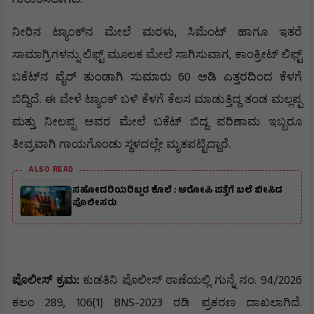
.
,
ನೀರಿನ
ಟ್ಯಾಂಕ್
ನ
ಮೇಲೆ
ಮರಳು
ಸಿಮೆಂಟ್
ಹಾಗೂ
ಇತರೆ
,
ಸಾಮಾಗ್ರಿಗಳನ್ನು
ಲಿಫ್ಟ್
ಮೂಲಕ
ಮೇಲೆ
ಸಾಗಿಸುವಾಗ
ಕಾಂಕ್ರೀಟ್
ಲಿಫ್ಟ್
60
ಬಕೆಟ್
ನ
ವೈರ್
ತುಂಡಾಗಿ
ಸುಮಾರು
ಅಡಿ
ಎತ್ತರದಿಂದ
ಕೆಳಗೆ
.
ಬಿದ್ದಿದೆ
ಈ
ವೇಳೆ
ಟ್ಯಾಂಕ್
ಬಳಿ ಕೆಳಗೆ
ಕೆಲಸ
ಮಾಡುತ್ತಿದ್ದ
ತಂಡ
ಮಲ್ಲಪ್ಪ
ಮತ್ತು
ನೀಲಪ್ಪ
ಅವರ
ಮೇಲೆ
ಬಕೆಟ್
ಬಿದ್ದ
ಪರಿಣಾಮ
ಇಬ್ಬರೂ
.
ತೀವ್ರವಾಗಿ
ಗಾಯಗೊಂಡು
ಸ್ಥಳದಲ್ಲೇ
ಮೃತಪಟ್ಟಿದ್ದಾರೆ
ALSO READ
ಸಹೋದರಿಯರಿಬ್ಬರ ಕೊಲೆ : ಆರೋಪಿ ಪತ್ತೆಗೆ ಬಲೆ ಬೀಸಿದ
ಪೊಲೀಸರು
:
. 94/2026
ಪೊಲೀಸ್
ಕ್ರಮ
ಕುಡತಿನಿ
ಪೊಲೀಸ್
ಠಾಣೆಯಲ್ಲಿ
ಗುನ್ನೆ
ನಂ
289, 106(1) BNS-2023
.
ಕಲಂ
ರಡಿ
ಪ್ರಕರಣ
ದಾಖಲಾಗಿದೆ