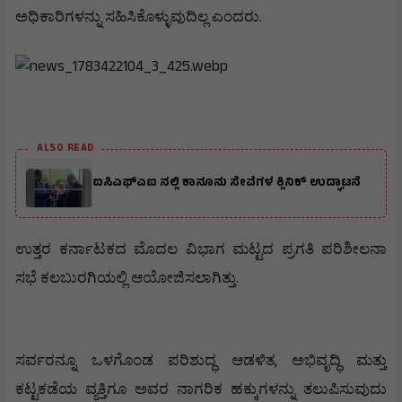
.
ಅಧಿಕಾರಿಗಳನ್ನು
ಸಹಿಸಿಕೊಳ್ಳುವುದಿಲ್ಲ
ಎಂದರು
ALSO READ
ಐಸಿಎಫ್ಎಐ ನಲ್ಲಿ ಕಾನೂನು ಸೇವೆಗಳ ಕ್ಲಿನಿಕ್ ಉದ್ಘಾಟನೆ
ಉತ್ತರ
ಕರ್ನಾಟಕದ
ಮೊದಲ
ವಿಭಾಗ
ಮಟ್ಟದ
ಪ್ರಗತಿ
ಪರಿಶೀಲನಾ
.
ಸಭೆ
ಕಲಬುರಗಿಯಲ್ಲಿ
ಆಯೋಜಿಸಲಾಗಿತ್ತು
,
ಸರ್ವರನ್ನೂ
ಒಳಗೊಂಡ
ಪರಿಶುದ್ಧ
ಆಡಳಿತ
ಅಭಿವೃದ್ಧಿ
ಮತ್ತು
ಕಟ್ಟಕಡೆಯ
ವ್ಯಕ್ತಿಗೂ
ಅವರ
ನಾಗರಿಕ
ಹಕ್ಕುಗಳನ್ನು
ತಲುಪಿಸುವುದು