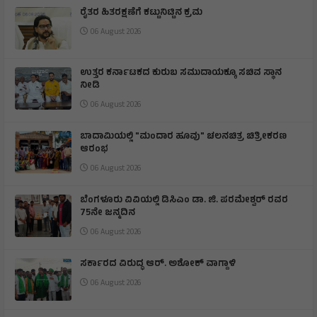
ರೈತರ ಹಿತರಕ್ಷಣೆಗೆ ಕಟ್ಟುನಿಟ್ಟಿನ ಕ್ರಮ
06 August 2026
ಉತ್ತರ ಕರ್ನಾಟಕದ ಕುರುಬ ಸಮುದಾಯಕ್ಕೂ ಸಚಿವ ಸ್ಥಾನ
ನೀಡಿ
06 August 2026
ಬಾದಾಮಿಯಲ್ಲಿ "ಮಂದಾರ ಹೂವು" ಚಲನಚಿತ್ರ ಚಿತ್ರೀಕರಣ
ಆರಂಭ
06 August 2026
ಬೆಂಗಳೂರು ವಿವಿಯಲ್ಲಿ ಡಿಸಿಎಂ ಡಾ. ಜಿ. ಪರಮೇಶ್ವರ್ ರವರ
75ನೇ ಜನ್ಮದಿನ
06 August 2026
ಸರ್ಕಾರದ ವಿರುದ್ಧ ಆರ್. ಅಶೋಕ್ ವಾಗ್ದಾಳಿ
06 August 2026