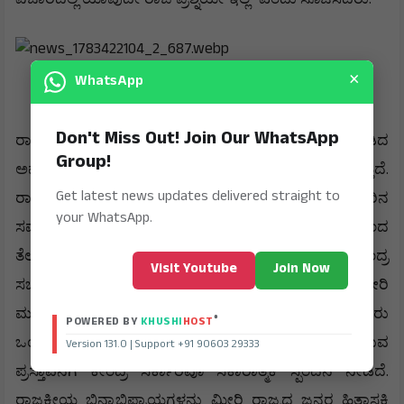
"
.
×
WhatsApp
Don't Miss Out! Join Our WhatsApp
ರಾಜ್ಯದ
ಅಭಿವೃದ್ಧಿ
ಮತ್ತು
ನೀರಿನ
ನಿರ್ವಹಣೆ
ಕುರಿತು
ಮಾತನಾಡಿದ
Group!
, "
.
ಅವರು
ದೇಶಾದ್ಯಂತ
ಮಳೆಯ
ಅಭಾವದ
ಬಗ್ಗೆ
ಆತಂಕ
ವ್ಯಕ್ತವಾಗುತ್ತಿದೆ
Get latest news updates delivered straight to
.
ರಾಜ್ಯದ
ಪರಿಸ್ಥಿತಿ
ಸಮಾಧಾನಕರವಾಗಿದೆ
ಅಂತರರಾಜ್ಯ
ನೀರಿನ
your WhatsApp.
ಸಮಸ್ಯೆಗಳಿಗೆ
ಶಾಶ್ವತ
ಪರಿಹಾರ
ಕಂಡುಕೊಳ್ಳುವ
ಉದ್ದೇಶದಿಂದ
ತೆಲಂಗಾಣ
ಮತ್ತು
ಆಂಧ್ರ
ಪ್ರದೇಶದ
ಮುಖ್ಯಮಂತ್ರಿಗಳು
ಹಾಗೂ
ಕೇಂದ್ರ
Visit Youtube
Join Now
.
,
ಸಚಿವರೊಂದಿಗೆ
ಐತಿಹಾಸಿಕ
ಮಟ್ಟದ
ಚರ್ಚೆ
ನಡೆಸಿದ್ದೇವೆ
ಕೃಷ್ಣ
ಕಾವೇರಿ
ಮತ್ತು
ಗೋದಾವರಿ
ನದಿಗಳ
ಜೋಡಣೆ
ಯೋಜನೆಯನ್ನು
ಸುಮಾರು
®
POWERED BY
KHUSHI
HOST
ಒಂದು
ಲಕ್ಷ
ಕೋಟಿ
ರೂಪಾಯಿ
ವೆಚ್ಚದಲ್ಲಿ
ಮುಂದುವರಿಸುವ
Version 131.0 | Support +91 90603 29333
.
ಪ್ರಸ್ತಾವನೆಗೆ
ಕೇಂದ್ರ
ಸರ್ಕಾರವೂ
ಸಕಾರಾತ್ಮಕ
ಸ್ಪಂದನೆ
ನೀಡಿದೆ
ರಾಜಕೀಯ
ಭಿನ್ನಾಭಿಪ್ರಾಯಗಳನ್ನು
ಮೀರಿ
ರಾಜ್ಯದ
ಜನರ
ಹಿತಾಸಕ್ತಿ