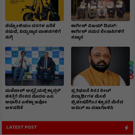
ಪೆಟ್ರೋಲಿಯಂ ದರಗಳ ಏರಿಕೆ
ಕಾರ್ಗಿಲ್ ವಿಜಯ್ ದಿವಸ್:
ನಡುವೆ, ವಿದ್ಯುನ್ಮಾನ ವಾಹನಗಳಿಗೆ
ಕಾರ್ಗಿಲ್ ಸಮರ ಸೇನಾನಿಗಳಿಗೆ
ಸುಗ್ಗಿ
ಸನ್ಮಾನ
ಮಣಿಪಾಲ್ ಆಸ್ಪತ್ರೆಯಲ್ಲಿ ಕ್ಯಾನ್ಸರ್
ಪ್ರತಿಭಟನೆ ನಿರತ ನೀಟ್
ಚಿಕಿತ್ಸೆಗೆ ದೇಶದ ಮೊದಲ ಎಐ
ವಿದ್ಯಾರ್ಥಿಗಳ ಮೇಲೆ
ಆಧಾರಿತ ಎಲೆಕ್ಟಾ ಇವೋ
ಬ್ರಿಟೀಷರಿಗಿಂತ ಕ್ರೂರತೆ ಮೆರೆದ
ಅಳವಡಿಕೆ
ಅಮಿತ್ ಶಾ ವಜಾಗೊಳಿಸಿ
LATEST POST