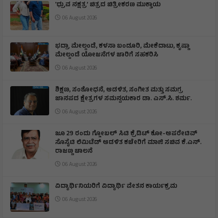
'ಧ್ರುವ ನಕ್ಷತ್ರ’ ಚಿತ್ರದ ಚಿತ್ರೀಕರಣ ಮುಕ್ತಾಯ
06 August 2026
ಭದ್ರಾ ಮೇಲ್ದಂಡೆ, ಕಳಸಾ ಬಂಡೂರಿ, ಮೇಕೆದಾಟು, ಕೃಷ್ಣಾ
ಮೇಲ್ದಂಡೆ ಯೋಜನೆಗಳ ಜಾರಿಗೆ ಸಹಕರಿಸಿ
06 August 2026
ಶಿಕ್ಷಣ, ಸಂಶೋಧನೆ, ಆಡಳಿತ, ಸಂಗೀತ ಮತ್ತು ಸಮಗ್ರ
ಜಾನಪದ ಕ್ಷೇತ್ರಗಳ ಸಮನ್ವಯಕಾರ ಡಾ. ಎಸ್.ಸಿ. ಶರ್ಮ.
06 August 2026
ಜೂ 29 ರಂದು ಗ್ಲೋಬಲ್ ಸಿಟಿ ಕ್ರೆಡಿಟ್ ಕೋ-ಆಪರೇಟಿವ್
ಸೊಸೈಟಿ ಲಿಮಿಟೆಡ್ ಆಡಳಿತ ಕಚೇರಿಗೆ ಮಾಜಿ ಸಚಿವ ಕೆ.ಎನ್.
ರಾಜಣ್ಣ ಚಾಲನೆ
06 August 2026
ವಿದ್ಯಾರ್ಥಿನಿಯರಿಗೆ ವಿದ್ಯಾರ್ಥಿ ವೇತನ ಕಾರ್ಯಕ್ರಮ
06 August 2026