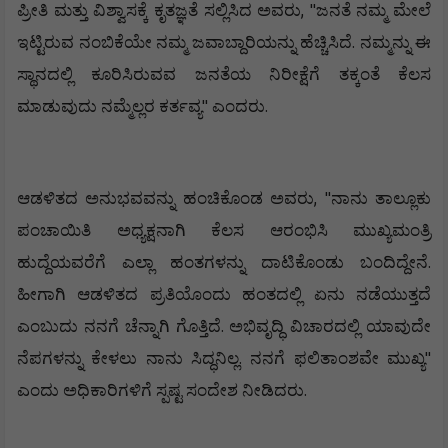
, "
ಪ್ರೀತಿ
ಮತ್ತು
ವಿಶ್ವಾಸಕ್ಕೆ
ಕೃತಜ್ಞತೆ
ಸಲ್ಲಿಸಿದ
ಅವರು
ಜನತೆ
ನಮ್ಮ
ಮೇಲೆ
.
ಇಟ್ಟಿರುವ
ನಂಬಿಕೆಯೇ
ನಮ್ಮ
ಜವಾಬ್ದಾರಿಯನ್ನು
ಹೆಚ್ಚಿಸಿದೆ
ನಮ್ಮನ್ನು
ಈ
ಸ್ಥಾನದಲ್ಲಿ
ಕೂರಿಸಿರುವವ
ಜನತೆಯ
ನಿರೀಕ್ಷೆಗೆ
ತಕ್ಕಂತೆ
ಕೆಲಸ
"
.
ಮಾಡುವುದು
ನಮ್ಮೆಲ್ಲರ
ಕರ್ತವ್ಯ
ಎಂದರು
, "
ಆಡಳಿತದ
ಅನುಭವವನ್ನು
ಹಂಚಿಕೊಂಡ
ಅವರು
ನಾನು
ತಾಲ್ಲೂಕು
ಪಂಚಾಯಿತಿ
ಅಧ್ಯಕ್ಷನಾಗಿ
ಕೆಲಸ
ಆರಂಭಿಸಿ
ಮುಖ್ಯಮಂತ್ರಿ
.
ಹುದ್ದೆಯವರೆಗೆ
ಎಲ್ಲಾ
ಹಂತಗಳನ್ನು
ದಾಟಿಕೊಂಡು
ಬಂದಿದ್ದೇನೆ
ಹೀಗಾಗಿ
ಆಡಳಿತದ
ಪ್ರತಿಯೊಂದು
ಹಂತದಲ್ಲಿ
ಏನು
ನಡೆಯುತ್ತದೆ
.
ಎಂಬುದು
ನನಗೆ
ಚೆನ್ನಾಗಿ
ಗೊತ್ತಿದೆ
ಅಭಿವೃದ್ಧಿ
ವಿಚಾರದಲ್ಲಿ
ಯಾವುದೇ
.
"
ನೆಪಗಳನ್ನು
ಕೇಳಲು
ನಾನು
ಸಿದ್ಧನಿಲ್ಲ
ನನಗೆ
ಫಲಿತಾಂಶವೇ
ಮುಖ್ಯ
.
ಎಂದು
ಅಧಿಕಾರಿಗಳಿಗೆ
ಸ್ಪಷ್ಟ
ಸಂದೇಶ
ನೀಡಿದರು