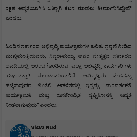
"
ರಕ್ಷಣೆ
ಆದ್ಯತೆಯಾಗಿಸಿ
ಒಟ್ಟಾಗಿ
ಕೆಲಸ
ಮಾಡಲು
ತೀರ್ಮಾನಿಸಿದ್ದೇವೆ
.
ಎಂದರು
ಹಿಂದಿನ
ಸರ್ಕಾರದ
ಅಭಿವೃದ್ಧಿ
ಕಾರ್ಯಕ್ರಮಗಳ
ಕುರಿತು
ಸ್ಪಷ್ಟನೆ
ನೀಡಿದ
,
ಮುಖ್ಯಮಂತ್ರಿಯವರು
ಸಿದ್ದರಾಮಯ್ಯ
ಅವರ
ನೇತೃತ್ವದ
ಸರ್ಕಾರದ
ಅವಧಿಯಲ್ಲಿ
ಆರಂಭಗೊಂಡಿರುವ
ಎಲ್ಲಾ
ಅಭಿವೃದ್ಧಿ
ಕಾಮಗಾರಿಗಳು
.
ಯಥಾವತ್ತಾಗಿ
ಮುಂದುವರಿಯಲಿವೆ
ಅಭಿವೃದ್ಧಿಯ
ವೇಗವನ್ನು
,
ಹೆಚ್ಚಿಸುವುದರ
ಜೊತೆಗೆ
ಆಡಳಿತದಲ್ಲಿ
ಇನ್ನಷ್ಟು
ಪಾರದರ್ಶಕತೆ
ಕಾರ್ಯಕ್ಷಮತೆ
ಮತ್ತು
ಜನಕೇಂದ್ರಿತ
ದೃಷ್ಟಿಕೋನಕ್ಕೆ
ಆದ್ಯತೆ
"
.
ನೀಡಲಾಗುವುದು
ಎಂದರು
Visva Nudi