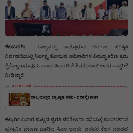
:
ಕಲಬುರಗಿ
ರಾಜ್ಯವನ್ನು
ಕಾಡುತ್ತಿರುವ
ಬರಗಾಲ
ಪರಿಸ್ಥಿತಿ
ನಿರ್ವಹಣೆಯಲ್ಲಿ
ನಿರ್ಲಕ್ಷ್ಯ
ತೋರುವ
ಅಧಿಕಾರಿಗಳ
ವಿರುದ್ಧ
ಕಠಿಣ
ಕ್ರಮ
ಕೈಗೊಳ್ಳಲಾಗುವುದು
ಎಂದು
ಸಿಎಂ
ಡಿ
ಕೆ
ಶಿವಕುಮಾರ್
ಅವರು
ಎಚ್ಚರಿಕೆ
.
ನೀಡಿದ್ದಾರೆ
ALSO READ
ರಾಜ್ಯಮಟ್ಟದ ಬ್ರಾಹ್ಮಣ ವಧು- ವರಾನ್ವೇಷಣಾ
ಕಲ್ಬುರ್ಗಿ
ವಿಭಾಗ
ಮಟ್ಟದ
ಪ್ರಗತಿ
ಪರಿಶೀಲನಾ
ಸಭೆಯಲ್ಲಿ
ಮಂಗಳವಾರ
,
ಪ್ರಸ್ತಾವಿಕ
ಭಾಷಣ
ಮಾಡಿದ
ಸಿಎಂ
ಅವರು
ಜನಪರ
ಕೆಲಸ
ಮಾಡದ