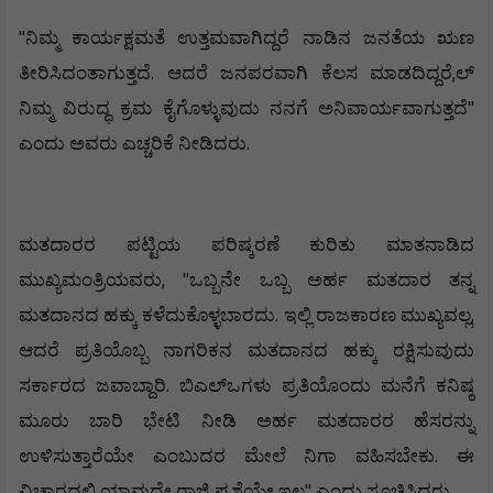
"
ನಿಮ್ಮ
ಕಾರ್ಯಕ್ಷಮತೆ
ಉತ್ತಮವಾಗಿದ್ದರೆ
ನಾಡಿನ
ಜನತೆಯ
ಋಣ
.
,
ತೀರಿಸಿದಂತಾಗುತ್ತದೆ
ಆದರೆ
ಜನಪರವಾಗಿ
ಕೆಲಸ
ಮಾಡದಿದ್ದರೆ
ಲ್
"
ನಿಮ್ಮ
ವಿರುದ್ಧ
ಕ್ರಮ
ಕೈಗೊಳ್ಳುವುದು
ನನಗೆ
ಅನಿವಾರ್ಯವಾಗುತ್ತದೆ
.
ಎಂದು
ಅವರು
ಎಚ್ಚರಿಕೆ
ನೀಡಿದರು
ಮತದಾರರ
ಪಟ್ಟಿಯ
ಪರಿಷ್ಕರಣೆ
ಕುರಿತು
ಮಾತನಾಡಿದ
, "
ಮುಖ್ಯಮಂತ್ರಿಯವರು
ಒಬ್ಬನೇ
ಒಬ್ಬ
ಅರ್ಹ
ಮತದಾರ
ತನ್ನ
.
,
ಮತದಾನದ
ಹಕ್ಕು
ಕಳೆದುಕೊಳ್ಳಬಾರದು
ಇಲ್ಲಿ
ರಾಜಕಾರಣ
ಮುಖ್ಯವಲ್ಲ
ಆದರೆ
ಪ್ರತಿಯೊಬ್ಬ
ನಾಗರಿಕನ
ಮತದಾನದ
ಹಕ್ಕು
ರಕ್ಷಿಸುವುದು
.
ಸರ್ಕಾರದ
ಜವಾಬ್ದಾರಿ
ಬಿಎಲ್ಒಗಳು
ಪ್ರತಿಯೊಂದು
ಮನೆಗೆ
ಕನಿಷ್ಠ
ಮೂರು
ಬಾರಿ
ಭೇಟಿ
ನೀಡಿ
ಅರ್ಹ
ಮತದಾರರ
ಹೆಸರನ್ನು
.
ಉಳಿಸುತ್ತಾರೆಯೇ
ಎಂಬುದರ
ಮೇಲೆ
ನಿಗಾ
ವಹಿಸಬೇಕು
ಈ
ವಿಚಾರದಲ್ಲಿ
ಯಾವುದೇ
ರಾಜಿ
ಪ್ರಶ್ನೆಯೇ
ಇಲ್ಲ
ಎಂದು
ಸೂಚಿಸಿದರು