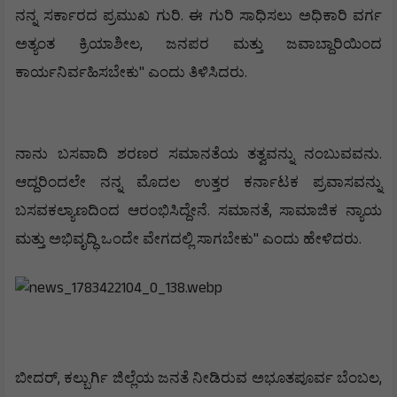
.
ನನ್ನ
ಸರ್ಕಾರದ
ಪ್ರಮುಖ
ಗುರಿ
ಈ
ಗುರಿ
ಸಾಧಿಸಲು
ಅಧಿಕಾರಿ
ವರ್ಗ
,
ಅತ್ಯಂತ
ಕ್ರಿಯಾಶೀಲ
ಜನಪರ
ಮತ್ತು
ಜವಾಬ್ದಾರಿಯಿಂದ
"
.
ಕಾರ್ಯನಿರ್ವಹಿಸಬೇಕು
ಎಂದು
ತಿಳಿಸಿದರು
.
ನಾನು
ಬಸವಾದಿ
ಶರಣರ
ಸಮಾನತೆಯ
ತತ್ವವನ್ನು
ನಂಬುವವನು
ಆದ್ದರಿಂದಲೇ
ನನ್ನ
ಮೊದಲ
ಉತ್ತರ
ಕರ್ನಾಟಕ
ಪ್ರವಾಸವನ್ನು
.
,
ಬಸವಕಲ್ಯಾಣದಿಂದ
ಆರಂಭಿಸಿದ್ದೇನೆ
ಸಮಾನತೆ
ಸಾಮಾಜಿಕ
ನ್ಯಾಯ
"
.
ಮತ್ತು
ಅಭಿವೃದ್ಧಿ
ಒಂದೇ
ವೇಗದಲ್ಲಿ
ಸಾಗಬೇಕು
ಎಂದು
ಹೇಳಿದರು
,
,
ಬೀದರ್
ಕಲ್ಬುರ್ಗಿ
ಜಿಲ್ಲೆಯ
ಜನತೆ
ನೀಡಿರುವ
ಅಭೂತಪೂರ್ವ
ಬೆಂಬಲ