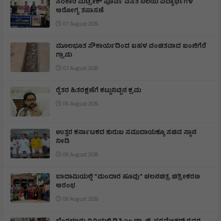
ಸರಕಾರಿ ಮೆಟ್ರೀಕ್ ಪೂರ್ವ ವಸತಿ ನಿಲಯ ವಿದ್ಯಾರ್ಥಿಗಳ
ಆರೋಗ್ಯ ತಪಾಸಣೆ
07 August 2026
ಮೂಲಭೂತ ಸೌಕಾರ್ಯದಿಂದ ಬಹಳ ವಂಚಿತವಾದ ಬಂಜಿಗೆರೆ
ಗ್ರಾಮ
07 August 2026
ರೈತರ ಹಿತರಕ್ಷಣೆಗೆ ಕಟ್ಟುನಿಟ್ಟಿನ ಕ್ರಮ
06 August 2026
ಉತ್ತರ ಕರ್ನಾಟಕದ ಕುರುಬ ಸಮುದಾಯಕ್ಕೂ ಸಚಿವ ಸ್ಥಾನ
ನೀಡಿ
06 August 2026
ಬಾದಾಮಿಯಲ್ಲಿ "ಮಂದಾರ ಹೂವು" ಚಲನಚಿತ್ರ ಚಿತ್ರೀಕರಣ
ಆರಂಭ
06 August 2026