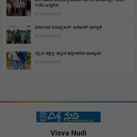
ಬೆಂಗಳೂರು ವಿವಿಯಲ್ಲಿ ಡಿಸಿಎಂ ಡಾ. ಜಿ. ಪರಮೇಶ್ವರ್ ರವರ
75ನೇ ಜನ್ಮದಿನ
06 August 2026
ಸರ್ಕಾರದ ವಿರುದ್ಧ ಆರ್. ಅಶೋಕ್ ವಾಗ್ದಾಳಿ
06 August 2026
'ಧ್ರುವ ನಕ್ಷತ್ರ’ ಚಿತ್ರದ ಚಿತ್ರೀಕರಣ ಮುಕ್ತಾಯ
06 August 2026
Visva Nudi