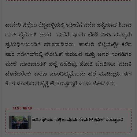
ಹಾವೇರಿ
ಜಿಲ್ಲೆಯ
ರೆಟ್ಟಿಹಳ್ಳಿಯಲ್ಲಿ
ಇತ್ತೀಚೆಗೆ
ನಡೆದ
ಹತ್ಯೆಯಾದ
ಶಿವಾಜಿ
ರಾವ್
ಬೈರೋಜಿ
ಅವರ
ಮನೆಗೆ
ಇಂದು
ಭೇಟಿ
ನೀಡಿ
ಮಾಧ್ಯಮ
.
ಪ್ರತಿನಿಧಿಗಳೊಂದಿಗೆ
ಮಾತನಾಡಿದರು
ಹಾವೇರಿ
ಜಿಲ್ಲೆಯಲ್ಲೇ
ಕಳೆದ
ವಾರ
ನರೇಗಲ್
ನಲ್ಲಿ
ಲೋಹಿತ್
ಕುರುಬರ
ಮತ್ತು
ಅವರ
ಸಂಗಡಿಗರ
.
ಮೇಲೆ
ಮಾರಣಾಂತಿಕ
ಹಲ್ಲೆ
ನಡೆದಿತ್ತು
ಹೋರಿ
ಬೆದರಿಸಲು
ಪಟಾಕಿ
.
ಹೊಡೆದರೆಂಬ
ಕಾರಣ
ಮುಂದಿಟ್ಟುಕೊಂಡು
ಹಲ್ಲೆ
ಮಾಡಿದ್ದರು
ಈಗ
.
ಕೊಲೆ
ಮಾಡುವ
ಮಟ್ಟಕ್ಕೆ
ಹೋಗುತ್ತಿದ್ದಾರೆ
ಎಂದು
ಟೀಕಿಸಿದರು
ALSO READ
ಐಸಿಎಫ್ಎಐ ನಲ್ಲಿ ಕಾನೂನು ಸೇವೆಗಳ ಕ್ಲಿನಿಕ್ ಉದ್ಘಾಟನೆ