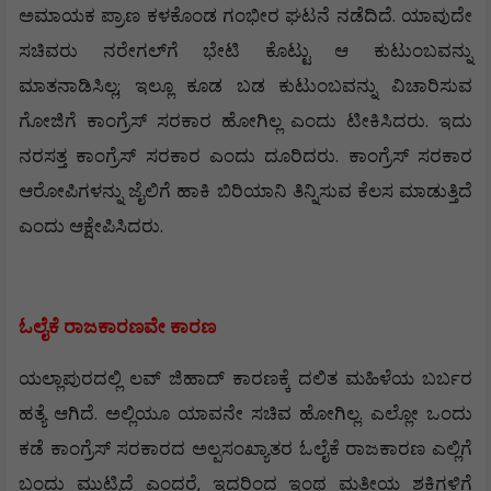
.
ಅಮಾಯಕ
ಪ್ರಾಣ
ಕಳಕೊಂಡ
ಗಂಭೀರ
ಘಟನೆ
ನಡೆದಿದೆ
ಯಾವುದೇ
ಸಚಿವರು
ನರೇಗಲ್
ಗೆ
ಭೇಟಿ
ಕೊಟ್ಟು
ಆ
ಕುಟುಂಬವನ್ನು
;
ಮಾತನಾಡಿಸಿಲ್ಲ
ಇಲ್ಲೂ
ಕೂಡ
ಬಡ
ಕುಟುಂಬವನ್ನು
ವಿಚಾರಿಸುವ
.
ಗೋಜಿಗೆ
ಕಾಂಗ್ರೆಸ್
ಸರಕಾರ
ಹೋಗಿಲ್ಲ
ಎಂದು
ಟೀಕಿಸಿದರು
ಇದು
.
ನರಸತ್ತ
ಕಾಂಗ್ರೆಸ್
ಸರಕಾರ
ಎಂದು
ದೂರಿದರು
ಕಾಂಗ್ರೆಸ್
ಸರಕಾರ
ಆರೋಪಿಗಳನ್ನು
ಜೈಲಿಗೆ
ಹಾಕಿ
ಬಿರಿಯಾನಿ
ತಿನ್ನಿಸುವ
ಕೆಲಸ
ಮಾಡುತ್ತಿದೆ
.
ಎಂದು
ಆಕ್ಷೇಪಿಸಿದರು
ಓಲೈಕೆ
ರಾಜಕಾರಣವೇ
ಕಾರಣ
ಯಲ್ಲಾಪುರದಲ್ಲಿ
ಲವ್
ಜಿಹಾದ್
ಕಾರಣಕ್ಕೆ
ದಲಿತ
ಮಹಿಳೆಯ
ಬರ್ಬರ
.
.
ಹತ್ಯೆ
ಆಗಿದೆ
ಅಲ್ಲಿಯೂ
ಯಾವನೇ
ಸಚಿವ
ಹೋಗಿಲ್ಲ
ಎಲ್ಲೋ
ಒಂದು
ಕಡೆ
ಕಾಂಗ್ರೆಸ್
ಸರಕಾರದ
ಅಲ್ಪಸಂಖ್ಯಾತರ
ಓಲೈಕೆ
ರಾಜಕಾರಣ
ಎಲ್ಲಿಗೆ
,
ಬಂದು
ಮುಟ್ಟಿದೆ
ಎಂದರೆ
ಇದರಿಂದ
ಇಂಥ
ಮತೀಯ
ಶಕ್ತಿಗಳಿಗೆ