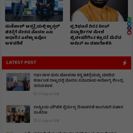
ಮಣಿಪಾಲ್ ಆಸ್ಪತ್ರೆಯಲ್ಲಿ ಕ್ಯಾನ್ಸರ್
ಪ್ರತಿಭಟನೆ ನಿರತ ನೀಟ್
ಚಿಕಿತ್ಸೆಗೆ ದೇಶದ ಮೊದಲ ಎಐ
ವಿದ್ಯಾರ್ಥಿಗಳ ಮೇಲೆ
ಆಧಾರಿತ ಎಲೆಕ್ಟಾ ಇವೋ
ಬ್ರಿಟೀಷರಿಗಿಂತ ಕ್ರೂರತೆ ಮೆರೆದ
ಅಳವಡಿಕೆ
ಅಮಿತ್ ಶಾ ವಜಾಗೊಳಿಸಿ
LATEST POST
ಗರ್ಭನಾಳ ಮರು ಜೋಡಣಾ ಶಸ್ತ್ರ ಚಿಕಿತ್ಸೆಯನ್ನು ಮಾಡಿದ
ಕರ್ನಾಟಕ ರಾಜ್ಯದಲ್ಲಿ ಮೊದಲ ಸಮುದಾಯ ಆರೋಗ್ಯ ಕೇಂದ್ರ
ತುರುವಿಹಾಳ.
07 August 2026
ರಾಷ್ಟ್ರೀಯ ಮೌಖಿಕ ನೈರ್ಮಲ್ಯ ದಿನಾಚರಣೆ ಅಂಗವಾಗಿ ವಿಚಾರ
ಸಂಕಿರಣ
07 August 2026