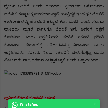
.
ಧೈರ್ಯ
ಬಂದಿದೆ
ಎಂದು
ದೂರಿದರು
ಪ್ರಿಯಾಂಕ್
ಖರ್ಗೆಯವರು
,
.
ಅಮೆರಿಕ
ರಷ್ಯಾ
ಬಗ್ಗೆ
ಮಾತನಾಡುತ್ತಾರೆ
ತಾಕತ್ತಿದ್ದರೆ
ಇಂಥ
ಘಟನೆಗಳಿಗೆ
ಕಾರಣಕರ್ತರನ್ನು
ಹೆಡೆಮುರಿ
ಕಟ್ಟುವ
ಕೆಲಸ
ಮಾಡಿ
ಎಂದು
ಸವಾಲು
.
.
ಹಾಕಿದರು
ಮೃತರ
ಮಗನಿಗೂ
ಬೆದರಿಕೆ
ಇದೆ
ಅವರಿಗೆ
ರಕ್ಷಣೆ
.
ಕೊಡಬೇಕು
ಎಂದು
ಆಗ್ರಹಿಸಿದರು
ತಂಗಿಗೆ
ಸರಕಾರಿ
ನೌಕರಿ
.
ಕೊಡಬೇಕು
ಕುಟುಂಬಕ್ಕೆ
ಪರಿಹಾರವನ್ನೂ
ನೀಡಬೇಕು
ಎಂದು
.
,
,
ಆಗ್ರಹಿಸಿದರು
ಸರಕಾರ
ಸಿಎಂ
ಸಚಿವರಿಗೆ
ಪುರುಸೊತ್ತಿಲ್ಲ
ಎಂದು
.
.
ಟೀಕಿಸಿದರು
ರಾಜ್ಯ
ಸರಕಾರ
ಎಚ್ಚತ್ತುಕೊಳ್ಳಲಿ
ಎಂದು
ಒತ್ತಾಯಿಸಿದರು
ಪುನೀತ್
ಕೆರೆಹಳ್ಳಿ
ಬಂಧನಕ್ಕೆ
ಆಕ್ಷೇಪ
×
WhatsApp