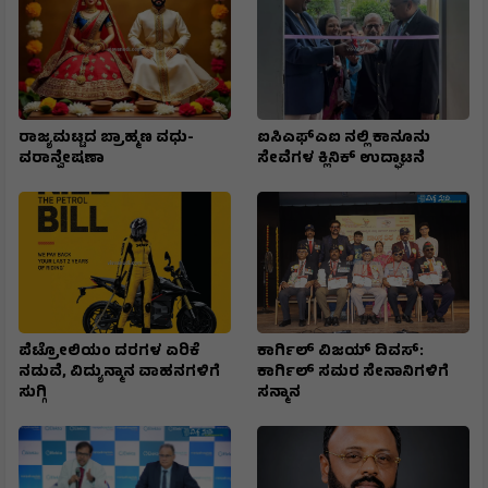
ರಾಜ್ಯಮಟ್ಟದ ಬ್ರಾಹ್ಮಣ ವಧು-
ಐಸಿಎಫ್ಎಐ ನಲ್ಲಿ ಕಾನೂನು
ವರಾನ್ವೇಷಣಾ
ಸೇವೆಗಳ ಕ್ಲಿನಿಕ್ ಉದ್ಘಾಟನೆ
ಪೆಟ್ರೋಲಿಯಂ ದರಗಳ ಏರಿಕೆ
ಕಾರ್ಗಿಲ್ ವಿಜಯ್ ದಿವಸ್:
ನಡುವೆ, ವಿದ್ಯುನ್ಮಾನ ವಾಹನಗಳಿಗೆ
ಕಾರ್ಗಿಲ್ ಸಮರ ಸೇನಾನಿಗಳಿಗೆ
ಸುಗ್ಗಿ
ಸನ್ಮಾನ