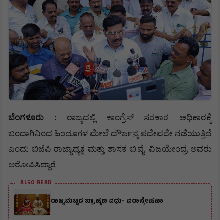
:
ಬೆಂಗಳೂರು
ರಾಜ್ಯದಲ್ಲಿ
ಕಾಂಗ್ರೆಸ್
ಸರಕಾರ
ಅಧಿಕಾರಕ್ಕೆ
ಬಂದಾಗಿನಿಂದ
ಹಿಂದೂಗಳ
ಮೇಲೆ
ದೌರ್ಜನ್ಯ
ಪದೇಪದೇ
ನಡೆಯುತ್ತಿದೆ
.
.
ಎಂದು
ಬಿಜೆಪಿ
ರಾಜ್ಯಾಧ್ಯಕ್ಷ
ಮತ್ತು
ಶಾಸಕ
ಬಿ
ವೈ
ವಿಜಯೇಂದ್ರ
ಅವರು
.
ಆರೋಪಿಸಿದ್ದಾರೆ
ALSO READ
ರಾಜ್ಯಮಟ್ಟದ ಬ್ರಾಹ್ಮಣ ವಧು- ವರಾನ್ವೇಷಣಾ