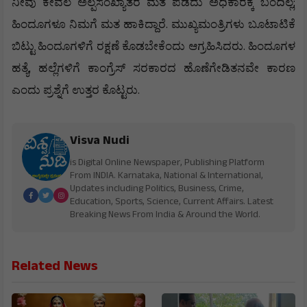
;
ನೀವು
ಕೇವಲ
ಅಲ್ಪಸಂಖ್ಯಾತರ
ಮತ
ಪಡೆದು
ಅಧಿಕಾರಕ್ಕೆ
ಬಂದಿಲ್ಲ
.
ಹಿಂದೂಗಳೂ
ನಿಮಗೆ
ಮತ
ಹಾಕಿದ್ದಾರೆ
ಮುಖ್ಯಮಂತ್ರಿಗಳು
ಬೂಟಾಟಿಕೆ
.
ಬಿಟ್ಟು
ಹಿಂದೂಗಳಿಗೆ
ರಕ್ಷಣೆ
ಕೊಡಬೇಕೆಂದು
ಆಗ್ರಹಿಸಿದರು
ಹಿಂದೂಗಳ
,
ಹತ್ಯೆ
ಹಲ್ಲೆಗಳಿಗೆ
ಕಾಂಗ್ರೆಸ್
ಸರಕಾರದ
ಹೊಣೆಗೇಡಿತನವೇ
ಕಾರಣ
.
ಎಂದು
ಪ್ರಶ್ನೆಗೆ
ಉತ್ತರ
ಕೊಟ್ಟರು
Visva Nudi
is Digital Online Newspaper, Publishing Platform
From INDIA. Karnataka, National & International,
Updates including Politics, Business, Crime,
Education, Sports, Science, Current Affairs. Latest
Breaking News From India & Around the World.
Related News