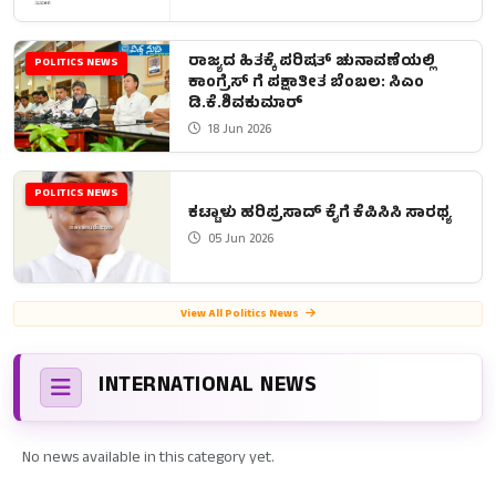
ರಾಜ್ಯದ ಹಿತಕ್ಕೆ ಪರಿಷತ್ ಚುನಾವಣೆಯಲ್ಲಿ
POLITICS NEWS
ಕಾಂಗ್ರೆಸ್ ಗೆ ಪಕ್ಷಾತೀತ ಬೆಂಬಲ: ಸಿಎಂ
ಡಿ.ಕೆ.ಶಿವಕುಮಾರ್
18 Jun 2026
POLITICS NEWS
ಕಟ್ಟಾಳು ಹರಿಪ್ರಸಾದ್ ಕೈಗೆ ಕೆಪಿಸಿಸಿ ಸಾರಥ್ಯ
05 Jun 2026
View All Politics News
INTERNATIONAL NEWS
No news available in this category yet.