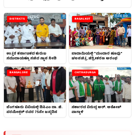
DISTRICTS
BAGALKOT
ಉತ್ತರ ಕರ್ನಾಟಕದ ಕುರುಬ
ಬಾದಾಮಿಯಲ್ಲಿ "ಮಂದಾರ ಹೂವು"
ಸಮುದಾಯಕ್ಕೂ ಸಚಿವ ಸ್ಥಾನ ನೀಡಿ
ಚಲನಚಿತ್ರ ಚಿತ್ರೀಕರಣ ಆರಂಭ
BANGALORE
CHITRADURGA
ಬೆಂಗಳೂರು ವಿವಿಯಲ್ಲಿ ಡಿಸಿಎಂ ಡಾ. ಜಿ.
ಸರ್ಕಾರದ ವಿರುದ್ಧ ಆರ್. ಅಶೋಕ್
ಪರಮೇಶ್ವರ್ ರವರ 75ನೇ ಜನ್ಮದಿನ
ವಾಗ್ದಾಳಿ