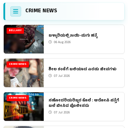
CRIME NEWS
BELLARY
ಬಳ್ಳಾರಿಯಲ್ಲಿ ತಾಯಿ-ಮಗು ಹತ್ಯೆ
06 Aug 2026
CRIME NEWS
ಶೀಲ ಶಂಕೆಗೆ ಬಲಿಯಾದ ಎರಡು ಜೀವಗಳು
07 Jul 2026
CRIME NEWS
ಸಹೋದರಿಯರಿಬ್ಬರ ಕೊಲೆ : ಆರೋಪಿ ಪತ್ತೆಗೆ
ಬಲೆ ಬೀಸಿದ ಪೊಲೀಸರು
07 Jul 2026