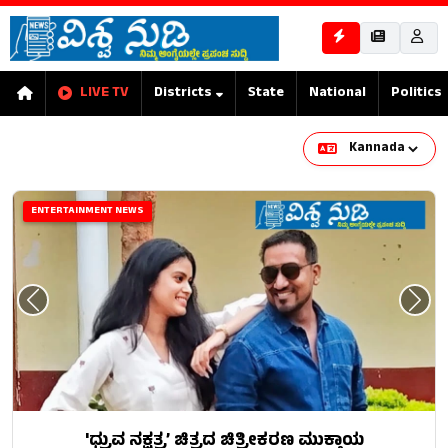
LIVE TV
Districts
State
National
Politics
ENTERTAINMENT NEWS
'ಧ್ರುವ ನಕ್ಷತ್ರ’ ಚಿತ್ರದ ಚಿತ್ರೀಕರಣ ಮುಕ್ತಾಯ