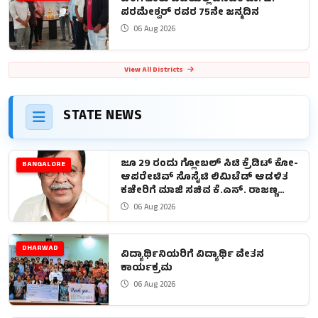
ಪರಮೇಶ್ವರ್ ರವರ 75ನೇ ಜನ್ಮದಿನ
06 Aug 2026
View All Districts
STATE NEWS
ಜೂ 29 ರಂದು ಗ್ಲೋಬಲ್ ಸಿಟಿ ಕ್ರೆಡಿಟ್ ಕೋ-
BANGALORE
ಆಪರೇಟಿವ್ ಸೊಸೈಟಿ ಲಿಮಿಟೆಡ್ ಆಡಳಿತ
ಕಚೇರಿಗೆ ಮಾಜಿ ಸಚಿವ ಕೆ.ಎನ್. ರಾಜಣ್ಣ
ಚಾಲನೆ
06 Aug 2026
DHARWAD
ವಿದ್ಯಾರ್ಥಿನಿಯರಿಗೆ ವಿದ್ಯಾರ್ಥಿ ವೇತನ
ಕಾರ್ಯಕ್ರಮ
06 Aug 2026