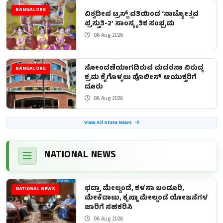
BANGALORE
ವಿಶ್ವದೀಪ ಟ್ರಸ್ಟ್ ವತಿಯಿಂದ ‘ನಾಟ್ಯೋತ್ಸವ
ಪ್ರಸ್ತುತಿ-2’ ಸಾಂಸ್ಕೃತಿಕ ಸಂಭ್ರಮ
06 Aug 2026
ನೋಂದಣಿಯಾಗದಿರುವ ಮದರಸಾ ವಿರುದ್ಧ
BANGALORE
ಕ್ರಮ ಕೈಗೊಳ್ಳಲು ಪೊಲೀಸ್ ಆಯುಕ್ತರಿಗೆ
ದೂರು
06 Aug 2026
View All State News
NATIONAL NEWS
ಭದ್ರಾ ಮೇಲ್ದಂಡೆ, ಕಳಸಾ ಬಂಡೂರಿ,
NATIONAL NEWS
ಮೇಕೆದಾಟು, ಕೃಷ್ಣಾ ಮೇಲ್ದಂಡೆ ಯೋಜನೆಗಳ
ಜಾರಿಗೆ ಸಹಕರಿಸಿ
06 Aug 2026