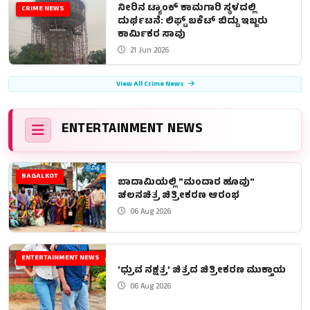
ನೀರಿನ ಟ್ಯಾಂಕ್ ಕಾಮಗಾರಿ ಸ್ಥಳದಲ್ಲಿ
CRIME NEWS
ದುರ್ಘಟನೆ: ಲಿಫ್ಟ್ ಬಕೆಟ್ ಬಿದ್ದು ಇಬ್ಬರು
ಕಾರ್ಮಿಕರ ಸಾವು
21 Jun 2026
View All Crime News
ENTERTAINMENT NEWS
BAGALKOT
ಬಾದಾಮಿಯಲ್ಲಿ "ಮಂದಾರ ಹೂವು"
ಚಲನಚಿತ್ರ ಚಿತ್ರೀಕರಣ ಆರಂಭ
06 Aug 2026
ENTERTAINMENT NEWS
'ಧ್ರುವ ನಕ್ಷತ್ರ’ ಚಿತ್ರದ ಚಿತ್ರೀಕರಣ ಮುಕ್ತಾಯ
06 Aug 2026