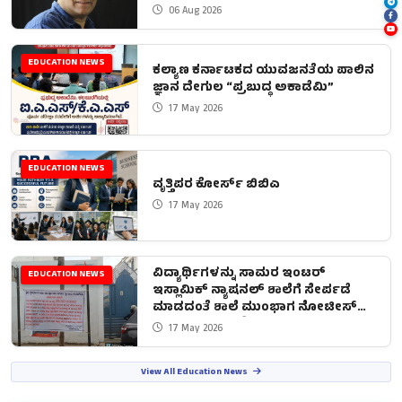
06 Aug 2026
EDUCATION NEWS
ಕಲ್ಯಾಣ ಕರ್ನಾಟಕದ ಯುವಜನತೆಯ ಪಾಲಿನ
ಜ್ಞಾನ ದೇಗುಲ “ಪ್ರಬುದ್ಧ ಅಕಾಡೆಮಿ”
17 May 2026
EDUCATION NEWS
ವೃತ್ತಿಪರ ಕೋರ್ಸ್ ಬಿಬಿಎ
17 May 2026
ವಿದ್ಯಾರ್ಥಿಗಳನ್ನು ಸಾಮರ ಇಂಟರ್
EDUCATION NEWS
ಇಸ್ಲಾಮಿಕ್ ನ್ಯಾಷನಲ್ ಶಾಲೆಗೆ ಸೇರ್ಪಡೆ
ಮಾಡದಂತೆ ಶಾಲೆ ಮುಂಭಾಗ ನೋಟೀಸ್
ಅಂಟಿಸಿದ ಶಾಲಾ ಶಿಕ್ಷಣ ಇಲಾಖೆ
17 May 2026
View All Education News