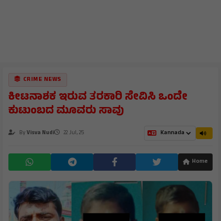
CRIME NEWS
ಕೀಟನಾಶಕ ಇರುವ ತರಕಾರಿ ಸೇವಿಸಿ ಒಂದೇ
ಕುಟುಂಬದ ಮೂವರು ಸಾವು
By
Visva Nudi
22 Jul, 25
Home