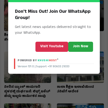
Don't Miss Out! Join Our WhatsApp
Group!
Get latest news updates delivered straight to
your WhatsApp.
ಶೀಲ ಶಂಕೆಗೆ ಬಲಿಯಾದ ಎರಡು
ಸಹೋದರಿಯರಿಬ್ಬರ ಕೊಲೆ :
ಜೀವಗಳು
ಆರೋಪಿ ಪತ್ತೆಗೆ ಬಲೆ ಬೀಸಿದ
ಪೊಲೀಸರು
Visit Youtube
Join Now
®
POWERED BY
KHUSHI
HOST
Version 131.0 | Support +91 90603 29333
ನೀರಿನ ಟ್ಯಾಂಕ್ ಕಾಮಗಾರಿ
ಶಾಲಾ ಶಿಕ್ಷಣ ಇಲಾಖೆಯಿಂದ
ಸ್ಥಳದಲ್ಲಿ ದುರ್ಘಟನೆ: ಲಿಫ್ಟ್ ಬಕೆಟ್
ತನಿಖೆಗೆ ಆದೇಶ
ಬಿದ್ದು ಇಬ್ಬರು ಕಾರ್ಮಿಕರ ಸಾವು