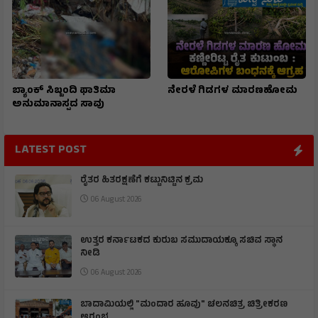
ಬ್ಯಾಂಕ್ ಸಿಬ್ಬಂದಿ ಫಾತಿಮಾ
ನೇರಳೆ ಗಿಡಗಳ ಮಾರಣಹೋಮ
ಅನುಮಾನಾಸ್ಪದ ಸಾವು
LATEST POST
ರೈತರ ಹಿತರಕ್ಷಣೆಗೆ ಕಟ್ಟುನಿಟ್ಟಿನ ಕ್ರಮ
06 August 2026
ಉತ್ತರ ಕರ್ನಾಟಕದ ಕುರುಬ ಸಮುದಾಯಕ್ಕೂ ಸಚಿವ ಸ್ಥಾನ
ನೀಡಿ
06 August 2026
ಬಾದಾಮಿಯಲ್ಲಿ "ಮಂದಾರ ಹೂವು" ಚಲನಚಿತ್ರ ಚಿತ್ರೀಕರಣ
ಆರಂಭ