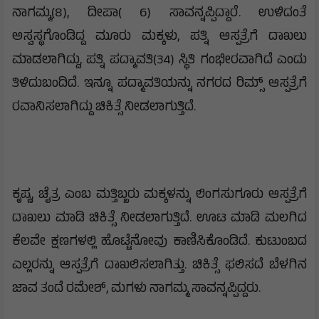
ನಾಗಮ್ಮ(8), ದೀಪಾ( 6) ಸಾವನ್ನಪ್ಪಿದ್ದಾರೆ. ಉಳಿದಂತೆ
ಅಸ್ವಸ್ಥಗೊಂಡಿದ್ದ ಮೂರು ಮಕ್ಕಳು, ಪತ್ನಿ ಆಸ್ಪತ್ರೆಗೆ ದಾಖಲು
ಮಾಡಲಾಗಿದ್ದು, ಪತ್ನಿ ಪದ್ಮಾವತಿ(34) ಸ್ಥಿತಿ ಗಂಭೀರವಾಗಿದೆ ಎಂದು
ತಿಳಿದುಬಂದಿದೆ. ಇನ್ನೂ ಪದ್ಮಾವತಿಯನ್ನು ನಗರದ ರಿಮ್ಸ್ ಆಸ್ಪತ್ರೆಗೆ
ರವಾನಿಸಲಾಗಿದ್ದು ಚಿಕಿತ್ಸೆ ನೀಡಲಾಗುತ್ತಿದೆ.
ಕೃಷ್ಣ, ಚೈತ್ರ ಎಂಬ ಮತ್ತಿಬ್ಬರು ಮಕ್ಕಳನ್ನು ಲಿಂಗಸುಗೂರು ಆಸ್ಪತ್ರೆಗೆ
ದಾಖಲು ಮಾಡಿ ಚಿಕಿತ್ಸೆ ನೀಡಲಾಗುತ್ತಿದೆ. ಊಟ ಮಾಡಿ ಮಲಗಿದ
ಕೆಲವೇ ಕ್ಷಣಗಳಲ್ಲಿ ಹೊಟ್ಟೆನೋವು ಕಾಣಿಸಿಕೊಂಡಿದೆ. ಕುಟುಂಬದ
ಎಲ್ಲರನ್ನು ಆಸ್ಪತ್ರೆಗೆ ದಾಖಲಿಸಲಾಗಿತ್ತು. ಚಿಕಿತ್ಸೆ ಫಲಿಸದೆ ಬೆಳಗಿನ
ಜಾವ ತಂದೆ ರಮೇಶ್, ಮಗಳು ನಾಗಮ್ಮ ಸಾವನ್ನಪ್ಪಿದ್ದರು.