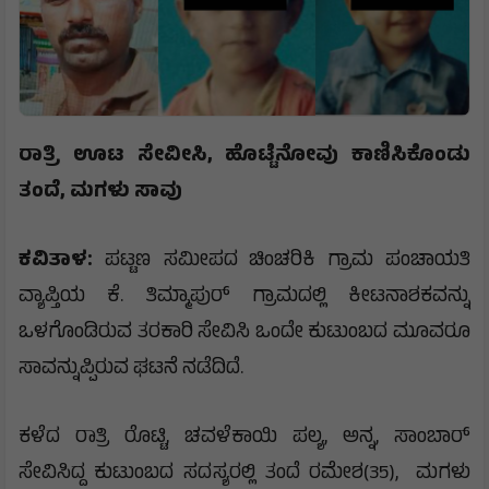
ರಾತ್ರಿ
ಊಟ
ಸೇವೀಸಿ,
ಹೊಟ್ಟೆನೋವು
ಕಾಣಿಸಿಕೊಂಡು
ತಂದೆ,
ಮಗಳು
ಸಾವು
ಕವಿತಾಳ:
ಪಟ್ಟಣ ಸಮೀಪದ ಚಿಂಚರಿಕಿ ಗ್ರಾಮ ಪಂಚಾಯತಿ
ವ್ಯಾಪ್ತಿಯ ಕೆ. ತಿಮ್ಮಾಪುರ್ ಗ್ರಾಮದಲ್ಲಿ ಕೀಟನಾಶಕವನ್ನು
ಒಳಗೊಂಡಿರುವ ತರಕಾರಿ ಸೇವಿಸಿ ಒಂದೇ ಕುಟುಂಬದ ಮೂವರೂ
ಸಾವನ್ನುಪ್ಪಿರುವ ಘಟನೆ ನಡೆದಿದೆ.
ಕಳೆದ ರಾತ್ರಿ ರೊಟ್ಟಿ, ಚವಳೆಕಾಯಿ ಪಲ್ಯ, ಅನ್ನ, ಸಾಂಬಾರ್
ಸೇವಿಸಿದ್ದ ಕುಟುಂಬದ ಸದಸ್ಯರಲ್ಲಿ ತಂದೆ ರಮೇಶ(35), ಮಗಳು