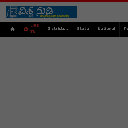
LIVE
Districts
State
National
Po
TV