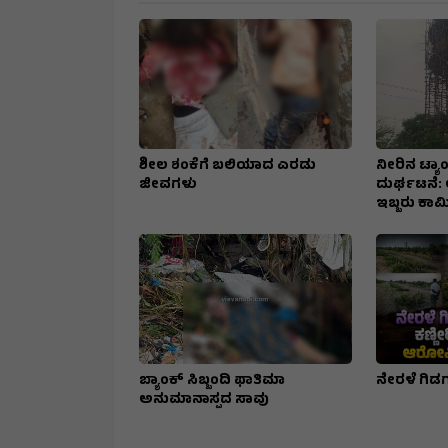
ಶೀಲ ಶಂಕೆಗೆ ಬಲಿಯಾದ ಎರಡು
ನೀರಿನ ಟ್ಯಾಂ
ಜೀವಗಳು
ದುರ್ಘಟನೆ: ಲ
ಇಬ್ಬರು ಕಾರ
ಬ್ಯಾಂಕ್ ಸಿಬ್ಬಂದಿ ಫಾತಿಮಾ
ನೇರಳೆ ಗ
ಅನುಮಾನಾಸ್ಪದ ಸಾವು