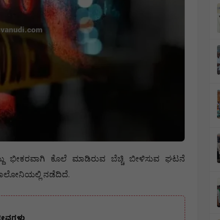
ದು
ಭೀಕರವಾಗಿ
ಕೊಲೆ
ಮಾಡಿರುವ
ಬೆಚ್ಚಿ
ಬೀಳಿಸುವ
ಘಟನೆ
.
ಾಲೋನಿಯಲ್ಲಿ
ನಡೆದಿದೆ
ಜೀವಗಳು