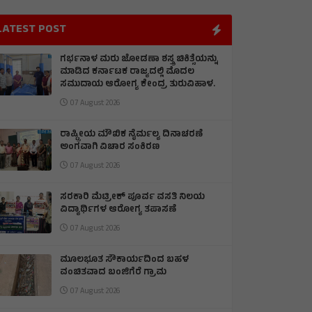
LATEST POST
ಗರ್ಭನಾಳ ಮರು ಜೋಡಣಾ ಶಸ್ತ್ರ ಚಿಕಿತ್ಸೆಯನ್ನು
ಮಾಡಿದ ಕರ್ನಾಟಕ ರಾಜ್ಯದಲ್ಲಿ ಮೊದಲ
ಸಮುದಾಯ ಆರೋಗ್ಯ ಕೇಂದ್ರ ತುರುವಿಹಾಳ.
07 August 2026
ರಾಷ್ಟ್ರೀಯ ಮೌಖಿಕ ನೈರ್ಮಲ್ಯ ದಿನಾಚರಣೆ
ಅಂಗವಾಗಿ ವಿಚಾರ ಸಂಕಿರಣ
07 August 2026
ಸರಕಾರಿ ಮೆಟ್ರೀಕ್ ಪೂರ್ವ ವಸತಿ ನಿಲಯ
ವಿದ್ಯಾರ್ಥಿಗಳ ಆರೋಗ್ಯ ತಪಾಸಣೆ
07 August 2026
ಮೂಲಭೂತ ಸೌಕಾರ್ಯದಿಂದ ಬಹಳ
ವಂಚಿತವಾದ ಬಂಜಿಗೆರೆ ಗ್ರಾಮ
07 August 2026