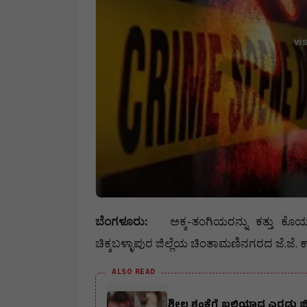
:
-
ಬೆಂಗಳೂರು
ಅಕ್ಕ
ತಂಗಿಯರನ್ನು
ಕತ್ತು
ಕೊಯ್
.
.
ಚಿಕ್ಕಬಳ್ಳಾಪುರ
ಜಿಲ್ಲೆಯ
ಚಿಂತಾಮಣಿನಗರದ
ಜೆ
ಜೆ
ಕ
ALSO READ
ಶೀಲ ಶಂಕೆಗೆ ಬಲಿಯಾದ ಎರಡು 