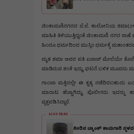
.
.
(
ಚಿಂತಾಮಣಿನಗರದ
ಜೆ
ಜೆ
ಕಾಲೋನಿಯ
ಶಮಾ
೨
ಮಾಹಿತಿ
ತಿಳಿಯುತ್ತಿದ್ದಂತೆ
ಚಿಂತಾಮಣಿ
ನಗರ
ಠಾಣೆ
ಹಿಂದೂ
ಧರ್ಮದಿಂದ
ಮುಸ್ಲಿಂ
ಧರ್ಮಕ್ಕೆ
ಮತಾಂತರವಾ
ಮೃತ
ಶಮಾ
ಅವರ
ಪತಿ
ಏಜಾಜ್
ಮೇಲೆಯೇ
ಕೊಲೆ
,
ಮಾಡಿರುವ
ಶಂಕೆ
ಇದ್ದು
ಘಟನೆ
ಬಳಿಕ
ಮೂವರು
ಮಕ
ಗಾಂಜಾ
ಮತ್ತಿನಲ್ಲೇ
ಈ
ಕೃತ್ಯ
ನಡೆದಿರಬಹುದು
ಎ
,
ಮಾರಾಟ
ಹೆಚ್ಚಾಗಿದ್ದು
ಪೊಲೀಸರು
ಇದನ್ನು
ತ
.
ವ್ಯಕ್ತಪಡಿಸಿದ್ದಾರೆ
ALSO READ
ನೀರಿನ ಟ್ಯಾಂಕ್ ಕಾಮಗಾರಿ ಸ್ಥಳದಲ್