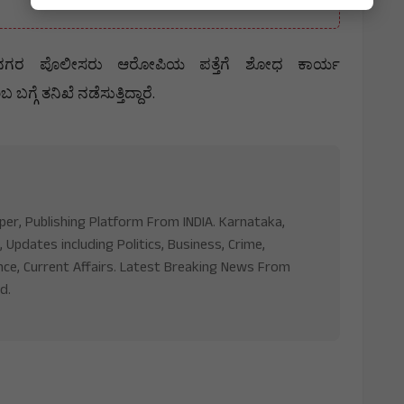
ನಗರ
ಪೊಲೀಸರು
ಆರೋಪಿಯ
ಪತ್ತೆಗೆ
ಶೋಧ
ಕಾರ್ಯ
.
ಂಬ
ಬಗ್ಗೆ
ತನಿಖೆ
ನಡೆಸುತ್ತಿದ್ದಾರೆ
aper, Publishing Platform From INDIA. Karnataka,
, Updates including Politics, Business, Crime,
nce, Current Affairs. Latest Breaking News From
d.