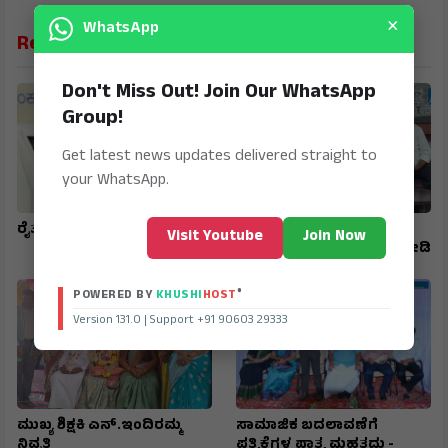
×
WhatsApp
Related News
Don't Miss Out! Join Our WhatsApp
Group!
Get latest news updates delivered straight to
your WhatsApp.
ರೈತರ ಹಿತರಕ್ಷಣೆಗೆ ಕಟ್ಟುನಿಟ್ಟಿನ ಕ್ರಮ
ಉತ್ತರ ಕರ್ನಾಟಕದ ಕುರುಬ
Visit Youtube
Join Now
ಸಮುದಾಯಕ್ಕೂ ಸಚಿವ ಸ್ಥಾನ ನೀಡಿ
®
POWERED BY
KHUSHI
HOST
Version 131.0 | Support +91 90603 29333
ಮುಖ್ಯ ಶಿಕ್ಷಕಿ ಎನ್.ಇಂದಿರಮ್ಮ
ಸಾಮಾಜಿಕ ಬದಲಾವಣೆಗೆ
ನಿವೃತ್ತಿ
ಪತ್ರಿಕೆಗಳ ಪಾತ್ರ ಮಹತ್ವದ್ದು -