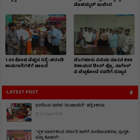
ಮೊಹಮ್ಮದ್ ಜುಬೇರ
1.40 ಕೋಟಿ ವೆಚ್ಚದ ರಸ್ತೆ–ಚರಂಡಿ
ಬೆಂಗಳೂರು ವಿವಿಯ ನೂತನ ಕಲಾ
ಕಾಮಗಾರಿಗಳಿಗೆ ಚಾಲನೆ
ನಿಕಾಯದ ಡೀನ್ ಪ್ರೊ. ನಾಗೇಶ್
ವಿ ಬೆಟ್ಟಕೋಟೆ ರವರಿಗೆ ಸನ್ಮಾನ
LATEST POST
ಭರದಿಂದ ಸಾಗಿದ ‘ಪಂಚಾಯಿತಿ ’ ಚಿತ್ರೀಕರಣ
09 August 2026
"ಸ್ಥಳ ದಾನಿಗಳಿಂದ ಸರ್ಕಾರಿ ಶಾಲೆಗೆ ಪೀಠೋಪಕರಣ, ಪುಸ್ತಕ-
ಪೆನ್ನು ಕೊಡುಗೆ".