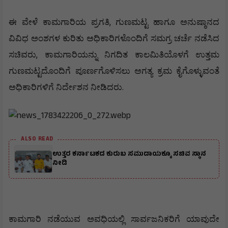
,
ಈ
ವೇಳೆ
ಕಾಮಗಾರಿಯ
ಪ್ರಗತಿ
ಗುಣಮಟ್ಟ
ಹಾಗೂ
ಅನುಷ್ಠಾನದ
ವಿವಿಧ
ಅಂಶಗಳ
ಕುರಿತು
ಅಧಿಕಾರಿಗಳೊಂದಿಗೆ
ಸಮಗ್ರ
ಚರ್ಚೆ
ನಡೆಸಿದ
,
ಸಚಿವರು
ಕಾಮಗಾರಿಯನ್ನು
ನಿಗದಿತ
ಕಾಲಮಿತಿಯೊಳಗೆ
ಉತ್ತಮ
ಗುಣಮಟ್ಟದೊಂದಿಗೆ
ಪೂರ್ಣಗೊಳಿಸಲು
ಅಗತ್ಯ
ಕ್ರಮ
ಕೈಗೊಳ್ಳುವಂತೆ
.
ಅಧಿಕಾರಿಗಳಿಗೆ
ನಿರ್ದೇಶನ
ನೀಡಿದರು
ALSO READ
ಉತ್ತರ ಕರ್ನಾಟಕದ ಕುರುಬ ಸಮುದಾಯಕ್ಕೂ ಸಚಿವ ಸ್ಥಾನ
ನೀಡಿ
ಕಾಮಗಾರಿ
ನಡೆಯುವ
ಅವಧಿಯಲ್ಲಿ
ಸಾರ್ವಜನಿಕರಿಗೆ
ಯಾವುದೇ