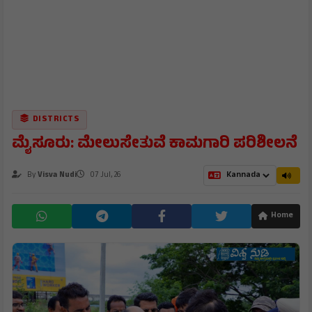
DISTRICTS
ಮೈಸೂರು: ಮೇಲುಸೇತುವೆ ಕಾಮಗಾರಿ ಪರಿಶೀಲನೆ
By
Visva Nudi
07 Jul, 26
Home