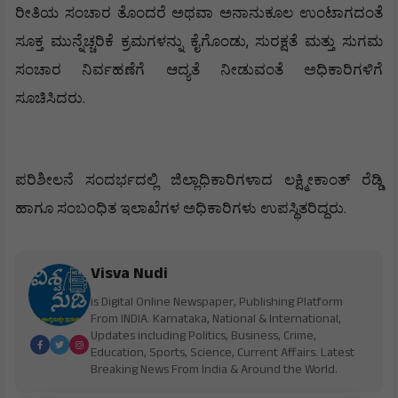
ರೀತಿಯ
ಸಂಚಾರ
ತೊಂದರೆ
ಅಥವಾ
ಅನಾನುಕೂಲ
ಉಂಟಾಗದಂತೆ
,
ಸೂಕ್ತ
ಮುನ್ನೆಚ್ಚರಿಕೆ
ಕ್ರಮಗಳನ್ನು
ಕೈಗೊಂಡು
ಸುರಕ್ಷತೆ
ಮತ್ತು
ಸುಗಮ
ಸಂಚಾರ
ನಿರ್ವಹಣೆಗೆ
ಆದ್ಯತೆ
ನೀಡುವಂತೆ
ಅಧಿಕಾರಿಗಳಿಗೆ
.
ಸೂಚಿಸಿದರು
ಪರಿಶೀಲನೆ
ಸಂದರ್ಭದಲ್ಲಿ
ಜಿಲ್ಲಾಧಿಕಾರಿಗಳಾದ
ಲಕ್ಷ್ಮೀಕಾಂತ್
ರೆಡ್ಡಿ
.
ಹಾಗೂ
ಸಂಬಂಧಿತ
ಇಲಾಖೆಗಳ
ಅಧಿಕಾರಿಗಳು
ಉಪಸ್ಥಿತರಿದ್ದರು
Visva Nudi
is Digital Online Newspaper, Publishing Platform
From INDIA. Karnataka, National & International,
Updates including Politics, Business, Crime,
Education, Sports, Science, Current Affairs. Latest
Breaking News From India & Around the World.